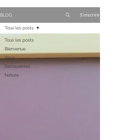
S'inscrire
BLOG
Tous les posts
Tous les posts
Bienvenue
Yoga
Découvertes
Nature