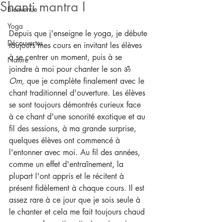
Shanti mantra I
Bienvenue
Yoga
Depuis que j'enseigne le yoga, je débute 
Découvertes
toujours mes cours en invitant les élèves 
à se centrer un moment, puis à se 
Nature
joindre à moi pour chanter le son ॐ 
Om, 
que je complète finalement avec le 
chant traditionnel d'ouverture. Les élèves 
se sont toujours démontrés curieux face 
à ce chant d'une sonorité exotique et au 
fil des sessions, à ma grande surprise, 
quelques élèves ont commencé à 
l'entonner avec moi. Au fil des années, 
comme un effet d'entraînement, la 
plupart l'ont appris et le récitent à 
présent fidèlement à chaque cours. Il est 
assez rare à ce jour que je sois seule à 
le chanter et cela me fait toujours chaud 