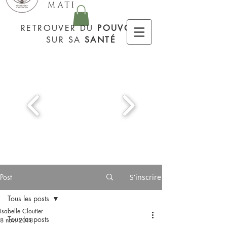
MATI
RETROUVER DU
POUVOIR
SUR SA
SANTÉ
Post
S'inscrire
Tous les posts
Isabelle Cloutier
Tous les posts
8 nov. 2018