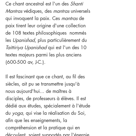
Ce chant ancestral est l'un des 
Shanti 
Mantras 
védiques, des 
mantras
 universels 
qui invoquent la paix. Ces 
mantras
 de 
paix tirent leur origine d'une collection 
de 108 textes philosophiques  nommés 
les 
Upanishad
, plus particulièrement du 
Taittiriya Upanishad
 qui est l'un des 10 
textes majeurs parmi les plus anciens 
(600-500 av, J-C.). 
Il est fascinant que ce chant, au fil des 
siècles, ait pu se transmettre jusqu'à 
nous aujourd'hui... de maîtres à 
disciples, de professeurs à élèves. Il est 
dédié aux études, spécialement à l'étude 
du 
yoga, 
qui vise la réalisation du Soi
,
afin que les enseignements, la 
compréhension et la pratique qui en 
découlent, soient supportés par l'énergie 