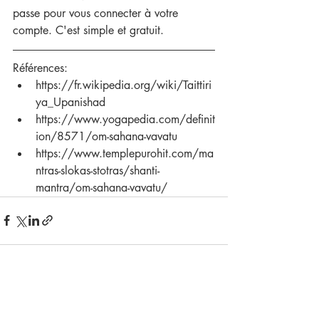
passe pour vous connecter à votre 
compte. C'est simple et gratuit.
Références:
https://fr.wikipedia.org/wiki/Taittiri
ya_Upanishad 
https://www.yogapedia.com/definit
ion/8571/om-sahana-vavatu
https://www.templepurohit.com/ma
ntras-slokas-stotras/shanti-
mantra/om-sahana-vavatu/ 
Posts récents
Voir tout